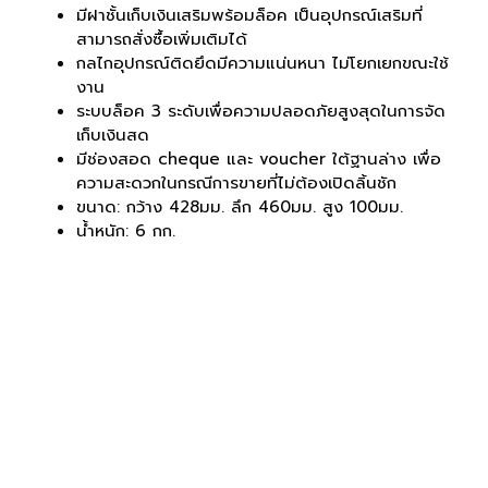
มีฝาชั้นเก็บเงินเสริมพร้อมล็อค เป็นอุปกรณ์เสริมที่
สามารถสั่งซื้อเพิ่มเติมได้
กลไกอุปกรณ์ติดยึดมีความแน่นหนา ไม่โยกเยกขณะใช้
งาน
ระบบล็อค 3 ระดับเพื่อความปลอดภัยสูงสุดในการจัด
เก็บเงินสด
มีช่องสอด cheque และ voucher ใต้ฐานล่าง เพื่อ
ความสะดวกในกรณีการขายที่ไม่ต้องเปิดลิ้นชัก
ขนาด: กว้าง 428มม. ลึก 460มม. สูง 100มม.
น้ำหนัก: 6 กก.